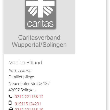
Madlen
Effland
Päd. Leitung
Familienpflege
Neuenhofer Straße 127
42657
Solingen
0212 221168-12
015115124291
0212 221168-19