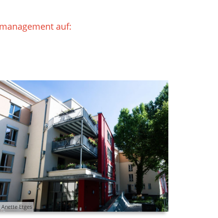
gsmanagement auf:
) Anette Etges