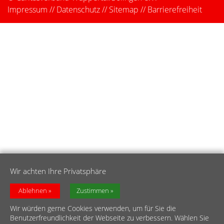
Impressum
//
Datenschutz
//
Sitemap
//
Barrierefreiheit
Wir achten Ihre Privatsphäre
Ablehnen
Zustimmen
Wir würden gerne Cookies verwenden, um für Sie die
Benutzerfreundlichkeit der Webseite zu verbessern. Wählen Sie