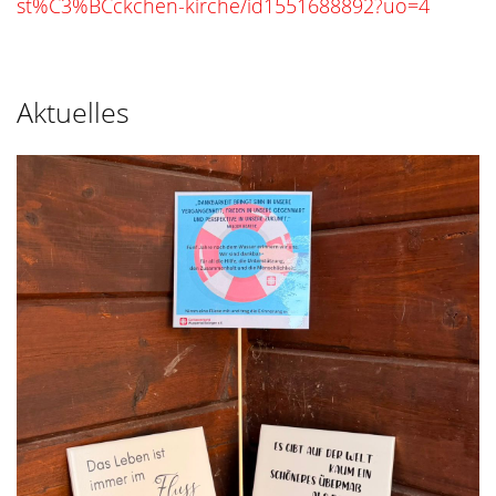
st%C3%BCckchen-kirche/id1551688892?uo=4
Aktuelles